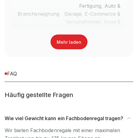
Fertigung, Auto &
Brancheneignung
Garage, E-Commerce &
Versandhandel, Food &
Getränke, Fashion,
Einzelhandel
Mehr laden
Anlieferart
Zerlegt
Nein, Verwendung
FAQ
UV-
ausschließlich für den
Beständigkeit
Innenbereich
Häufig gestellte Fragen
Befestigungsart
Boden- & Wandbefestigung
Wie viel Gewicht kann ein Fachbodenregal tragen?
Regalsystem
Stecksystem
Wir bieten Fachbodenregale mit einer maximalen
Fachlast (kg)
175 kg