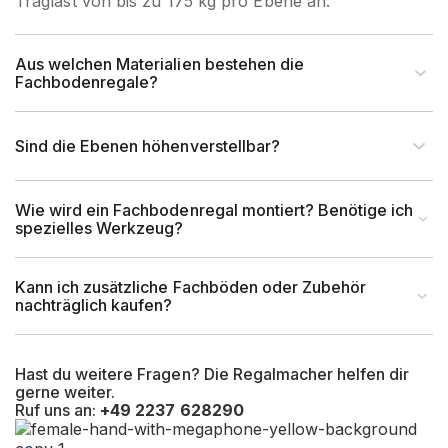
Traglast von bis zu 175 kg pro Ebene an.
Feldlast (kg)
max. 1400 kg
Aus welchen Materialien bestehen die
Fachbodenregale?
Höhe Fachboden (mm)
32
Sind die Ebenen höhenverstellbar?
tiefstmögliche
100 mm ab Boden bis
Lagerebene OK
Oberkante Fachboden
Wie wird ein Fachbodenregal montiert? Benötige ich
(mm)
spezielles Werkzeug?
kleinstmögliche
68 mm zwischen Oberkante
Kann ich zusätzliche Fachböden oder Zubehör
Fachhöhe
Fachboden und Unterkante
nachträglich kaufen?
(mm)
Fachboden
größtmögliche
ca. 1000 mm zwischen
Hast du weitere Fragen? Die Regalmacher helfen dir
gerne weiter.
Fachhöhe
Oberkante Fachboden und
Ruf uns an:
+49 2237 628290
(mm)
Unterkante Fachboden