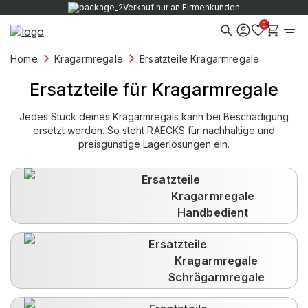
rkauf nur an Firmenkunden
Kauf auf Rechn
0
Home
Kragarmregale
Ersatzteile Kragarmregale
Ersatzteile für Kragarmregale
Jedes Stück deines Kragarmregals kann bei Beschädigung
ersetzt werden. So steht RAECKS für nachhaltige und
preisgünstige Lagerlösungen ein.
Ersatzteile
Kragarmregale
Handbedient
Ersatzteile
Kragarmregale
Schrägarmregale