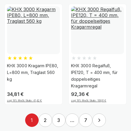
KHX 3000 Kragarm IPE80,
KHX 3000 Regalfuß,
L=800 mm, Traglast 560
IPE120, T = 400 mm, für
kg
doppelseitiges
Kragarmregal
34,81
€
92,36
€
zzgl. 19% MwSt / Brutto :
41,42
€
zzgl. 19% MwSt / Brutto :
109,91
€
1
2
3
…
7