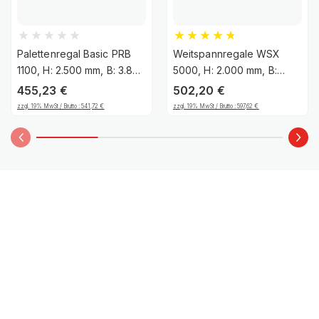
Palettenregal Basic PRB
Weitspannregale WSX
1100, H: 2.500 mm, B: 3.860
5000, H: 2.000 mm, B:
mm, Palettengewicht: 500
3.187 mm mm, T: 600 mm,
455,23
€
502,20
€
kg, Palettenplätze: 12
Ebenen: 4, Feldbreite:
zzgl. 19% MwSt / Brutto :
541,72
€
zzgl. 19% MwSt / Brutto :
597,62
€
1.500 mm, Auflage:
Spanplatte
RAXY hilft Dir weiter!
Konfiguriere dein Regal & stelle deine Fragen an
unseren KI-Bot.
Hier gehts zum Chat