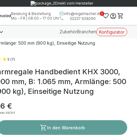
Direkt vom Hersteller
info@regalmacher.de
Beratung & Bestellung
0
Mo – FR | 08:00 – 17:00 Uhr
02237 628290
Zubehör
Branchen
Konfigurator
mlänge: 500 mm (900 kg), Einseitige Nutzung
5 (7)
rmregale Handbedient KHX 3000,
000 mm, B: 1.065 mm, Armlänge: 500
00 kg), Einseitige Nutzung
6 €
rutto:
648,39 €
In den Warenkorb