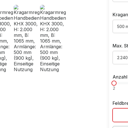
Kragar
500 
Max. St
2.240
Anzahl
2
Feldbr