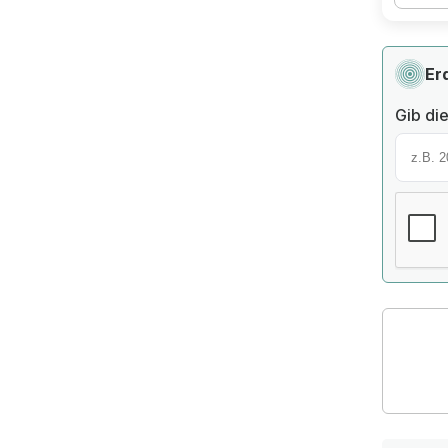
Er
Gib die