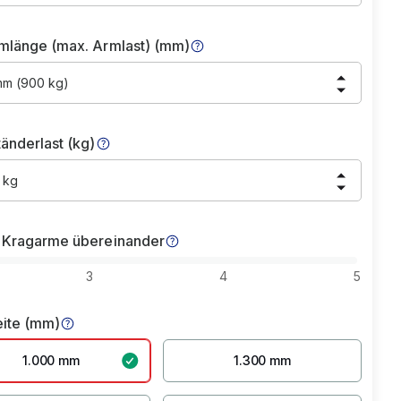
mlänge (max. Armlast) (mm)
mm (900 kg)
änderlast (kg)
 kg
 Kragarme übereinander
3
4
5
eite (mm)
1.000 mm
1.300 mm