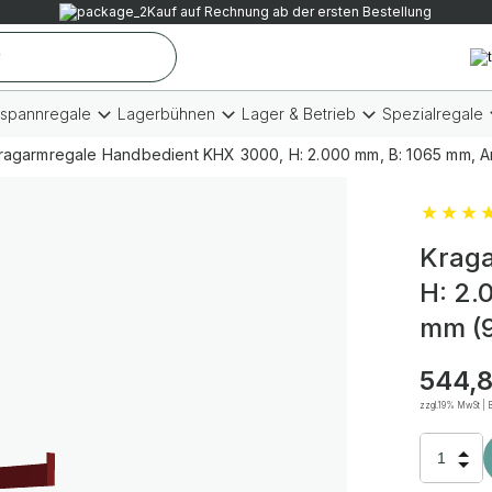
Kauf auf Rechnung ab der ersten Bestellung
tspannregale
Lagerbühnen
Lager & Betrieb
Spezialregale
ragarmregale Handbedient KHX 3000, H: 2.000 mm, B: 1065 mm, Ar
Kraga
H: 2.
mm (9
544,8
zzgl.19% MwSt | B