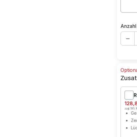
Anzahl
Option
Zusat
R
128,
zzgl. 19% M
Ges
Zer
Lü