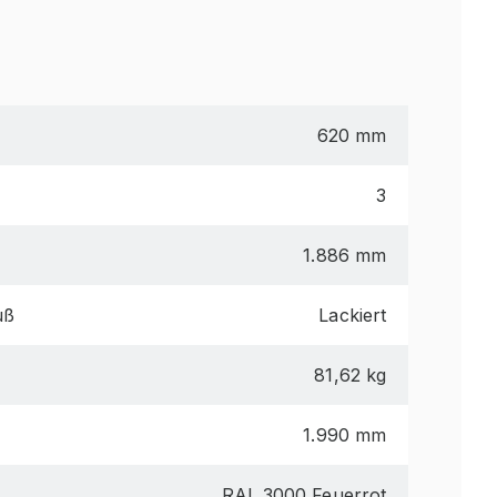
620 mm
3
1.886 mm
uß
Lackiert
81,62 kg
1.990 mm
RAL 3000 Feuerrot