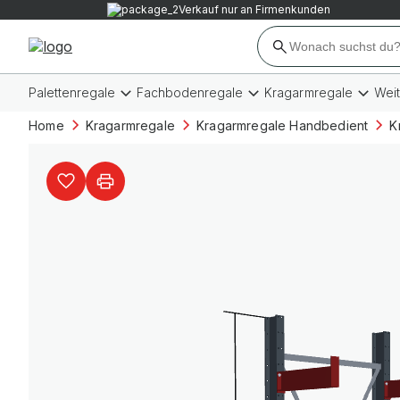
Verkauf nur an Firmenkunden
Palettenregale
Fachbodenregale
Kragarmregale
Wei
Home
Kragarmregale
Kragarmregale Handbedient
K