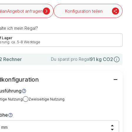
Angebot anfragen
Konfiguration teilen
lte ich mein Regal?
f Lager
erung: ca. 5-8 Werktage
 Rechner
91
kg CO2
Du sparst pro Regal
konfiguration
usführung
itige Nutzung
Zweiseitige Nutzung
höhe
0 mm