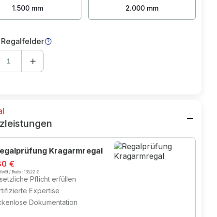
1.500 mm
2.000 mm
 Regalfelder
al
zleistungen
egalprüfung Kragarmregal
80 €
wSt / Brutto :
135,22 €
etzliche Pflicht erfüllen
tifizierte Expertise
ckenlose Dokumentation