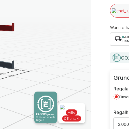
Wann erha
Au
Lief
CO2
Grund
Regala
Einse
Regal
Hilfe
RAECKS
green
CO2-reduzierte
& Kontakt
Regale
2.00