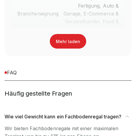
Fertigung, Auto &
Brancheneignung
Garage, E-Commerce &
Versandhandel, Food &
Getränke, Fashion,
Einzelhandel
Mehr laden
Anlieferart
Zerlegt
Nein, Verwendung
FAQ
UV-
ausschließlich für den
Beständigkeit
Innenbereich
Häufig gestellte Fragen
Befestigungsart
Boden- & Wandbefestigung
Wie viel Gewicht kann ein Fachbodenregal tragen?
Regalsystem
Stecksystem
Wir bieten Fachbodenregale mit einer maximalen
Fachlast (kg)
175 kg