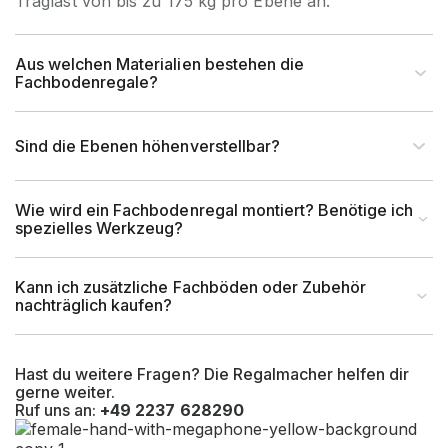
Traglast von bis zu 175 kg pro Ebene an.
Feldlast (kg)
max. 1400 kg
Aus welchen Materialien bestehen die
Fachbodenregale?
Höhe Fachboden (mm)
32
Sind die Ebenen höhenverstellbar?
tiefstmögliche
100 mm ab Boden bis
Lagerebene OK
Oberkante Fachboden
Wie wird ein Fachbodenregal montiert? Benötige ich
(mm)
spezielles Werkzeug?
kleinstmögliche
68 mm zwischen Oberkante
Kann ich zusätzliche Fachböden oder Zubehör
Fachhöhe
Fachboden und Unterkante
nachträglich kaufen?
(mm)
Fachboden
größtmögliche
ca. 1000 mm zwischen
Hast du weitere Fragen? Die Regalmacher helfen dir
gerne weiter.
Fachhöhe
Oberkante Fachboden und
Ruf uns an:
+49 2237 628290
(mm)
Unterkante Fachboden