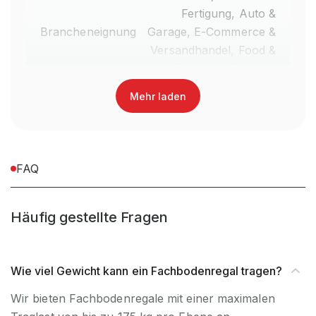
Fertigung, Auto &
Brancheneignung
Garage, E-Commerce &
Versandhandel, Food &
Getränke, Fashion,
Einzelhandel
Mehr laden
Anlieferart
Zerlegt
Nein, Verwendung
FAQ
UV-
ausschließlich für den
Beständigkeit
Innenbereich
Häufig gestellte Fragen
Befestigungsart
Boden- & Wandbefestigung
Wie viel Gewicht kann ein Fachbodenregal tragen?
Regalsystem
Stecksystem
Wir bieten Fachbodenregale mit einer maximalen
Fachlast (kg)
175 kg