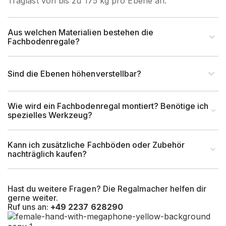
Traglast von bis zu 175 kg pro Ebene an.
Feldlast (kg)
max. 1400 kg
Aus welchen Materialien bestehen die
Fachbodenregale?
Höhe Fachboden (mm)
32
Sind die Ebenen höhenverstellbar?
tiefstmögliche
100 mm ab Boden bis
Lagerebene OK
Oberkante Fachboden
Wie wird ein Fachbodenregal montiert? Benötige ich
(mm)
spezielles Werkzeug?
kleinstmögliche
68 mm zwischen Oberkante
Kann ich zusätzliche Fachböden oder Zubehör
Fachhöhe
Fachboden und Unterkante
nachträglich kaufen?
(mm)
Fachboden
größtmögliche
ca. 1000 mm zwischen
Hast du weitere Fragen? Die Regalmacher helfen dir
gerne weiter.
Fachhöhe
Oberkante Fachboden und
Ruf uns an:
+49 2237 628290
(mm)
Unterkante Fachboden