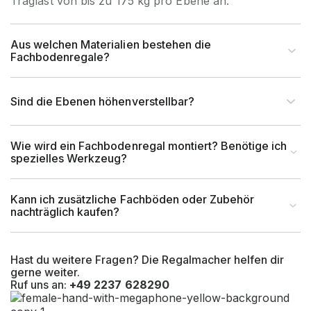
Traglast von bis zu 175 kg pro Ebene an.
Feldlast (kg)
max. 1400 kg
Aus welchen Materialien bestehen die
Fachbodenregale?
Höhe Fachboden (mm)
32
Sind die Ebenen höhenverstellbar?
tiefstmögliche
100 mm ab Boden bis
Lagerebene OK
Oberkante Fachboden
Wie wird ein Fachbodenregal montiert? Benötige ich
(mm)
spezielles Werkzeug?
kleinstmögliche
68 mm zwischen Oberkante
Kann ich zusätzliche Fachböden oder Zubehör
Fachhöhe
Fachboden und Unterkante
nachträglich kaufen?
(mm)
Fachboden
größtmögliche
ca. 1000 mm zwischen
Hast du weitere Fragen? Die Regalmacher helfen dir
gerne weiter.
Fachhöhe
Oberkante Fachboden und
Ruf uns an:
+49 2237 628290
(mm)
Unterkante Fachboden