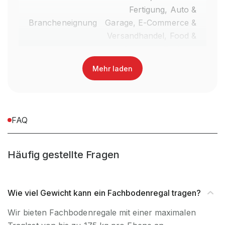
Fertigung, Auto &
Brancheneignung
Garage, E-Commerce &
Versandhandel, Food &
Getränke, Fashion,
Einzelhandel
Mehr laden
Anlieferart
Zerlegt
Nein, Verwendung
FAQ
UV-
ausschließlich für den
Beständigkeit
Innenbereich
Häufig gestellte Fragen
Befestigungsart
Boden- & Wandbefestigung
Wie viel Gewicht kann ein Fachbodenregal tragen?
Regalsystem
Stecksystem
Wir bieten Fachbodenregale mit einer maximalen
Fachlast (kg)
175 kg