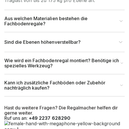
Traglast von bis zu 175 kg pro Ebene an.
Feldlast (kg)
max. 1400 kg
Aus welchen Materialien bestehen die
Fachbodenregale?
Höhe Fachboden (mm)
32
Sind die Ebenen höhenverstellbar?
tiefstmögliche
100 mm ab Boden bis
Lagerebene OK
Oberkante Fachboden
Wie wird ein Fachbodenregal montiert? Benötige ich
(mm)
spezielles Werkzeug?
kleinstmögliche
68 mm zwischen Oberkante
Kann ich zusätzliche Fachböden oder Zubehör
Fachhöhe
Fachboden und Unterkante
nachträglich kaufen?
(mm)
Fachboden
größtmögliche
ca. 1000 mm zwischen
Hast du weitere Fragen? Die Regalmacher helfen dir
gerne weiter.
Fachhöhe
Oberkante Fachboden und
Ruf uns an:
+49 2237 628290
(mm)
Unterkante Fachboden