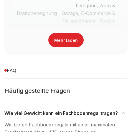
Fertigung, Auto &
Brancheneignung
Garage, E-Commerce &
Versandhandel, Food &
Getränke, Fashion,
Einzelhandel
Mehr laden
Anlieferart
Zerlegt
Nein, Verwendung
FAQ
UV-
ausschließlich für den
Beständigkeit
Innenbereich
Häufig gestellte Fragen
Befestigungsart
Boden- & Wandbefestigung
Wie viel Gewicht kann ein Fachbodenregal tragen?
Regalsystem
Stecksystem
Wir bieten Fachbodenregale mit einer maximalen
Fachlast (kg)
175 kg