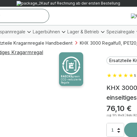
Kauf auf Rechnung ab der ersten Bestellung
tspannregale
Lagerbühnen
Lager & Betrieb
Spezialregale
tzteile Kragarmregale Handbedient
KHX 3000 Regalfuß, IPE120,
Ersatzteile 
5 
RAECKS
green
CO2-reduzierte
Regale
KHX 3000 
einseitige
76,10
€
zzgl. 19% MwSt | Brutto:
90