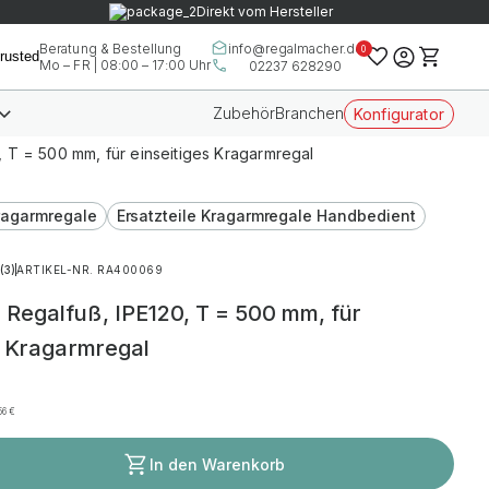
Direkt vom Hersteller
info@regalmacher.de
Beratung & Bestellung
0
Mo – FR | 08:00 – 17:00 Uhr
02237 628290
Zubehör
Branchen
Konfigurator
 T = 500 mm, für einseitiges Kragarmregal
Kragarmregale
Ersatzteile Kragarmregale Handbedient
(3)
ARTIKEL-NR. RA400069
Regalfuß, IPE120, T = 500 mm, für
s Kragarmregal
,56
€
In den Warenkorb