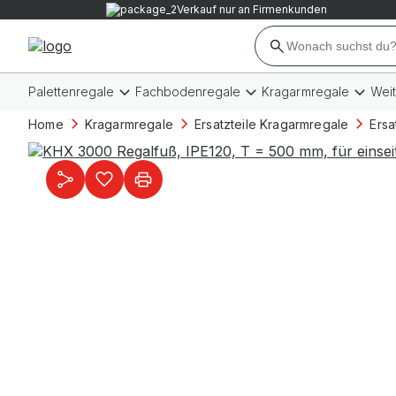
Verkauf nur an Firmenkunden
Palettenregale
Fachbodenregale
Kragarmregale
Wei
Home
Kragarmregale
Ersatzteile Kragarmregale
Ersa