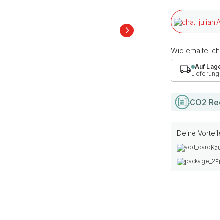
A
Wie erhalte ic
Auf Lag
Lieferung
CO2 Re
Deine Vorteil
Kau
F