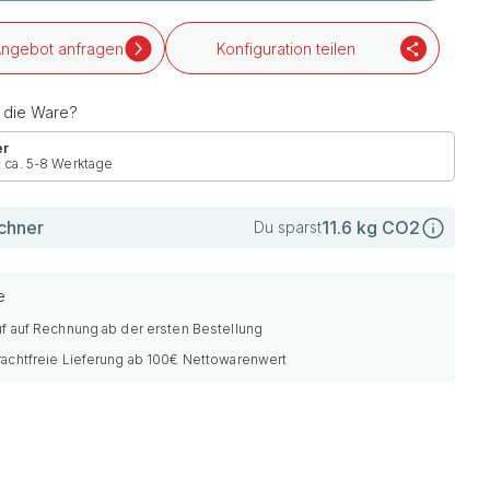
ngebot anfragen
Konfiguration teilen
h die Ware?
er
: ca. 5-8 Werktage
chner
11.6
kg CO2
Du sparst
e
f auf Rechnung ab der ersten Bestellung
rachtfreie Lieferung ab 100€ Nettowarenwert