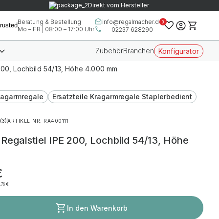
Direkt vom Hersteller
info@regalmacher.de
Beratung & Bestellung
0
Mo – FR | 08:00 – 17:00 Uhr
02237 628290
Zubehör
Branchen
Konfigurator
200, Lochbild 54/13, Höhe 4.000 mm
Kragarmregale
Ersatzteile Kragarmregale Staplerbedient
(3)
ARTIKEL-NR. RA400111
egalstiel IPE 200, Lochbild 54/13, Höhe
€
3,76
€
In den Warenkorb