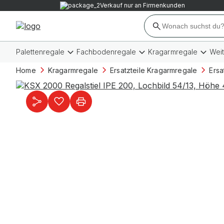
Verkauf nur an Firmenkunden
Palettenregale
Fachbodenregale
Kragarmregale
Wei
Home
Kragarmregale
Ersatzteile Kragarmregale
Ersa