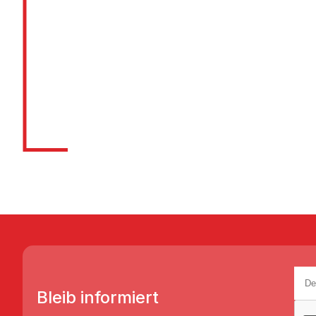
Wir liefern Regale in 3
Tagen!
Bleib informiert