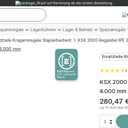
Kauf auf Rechnung ab der ersten Bestellung
tspannregale
Lagerbühnen
Lager & Betrieb
Spezialregale
tzteile Kragarmregale Staplerbedient
KSX 2000 Regalstiel IPE 
Ersatzteile 
5 
RAECKS
green
CO2-reduzierte
Regale
KSX 2000 R
4.000 mm
280,47
zzgl. 19% MwSt | Brutto:
33