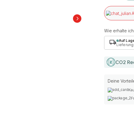
A
Wie erhalte ic
Auf Lag
Lieferung
CO2 Re
Deine Vorteil
Kau
F