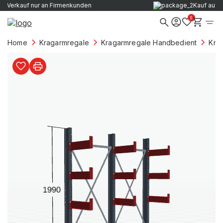
Verkauf nur an Firmenkunden
0
Home
Kragarmregale
Kragarmregale Handbedient
Kra