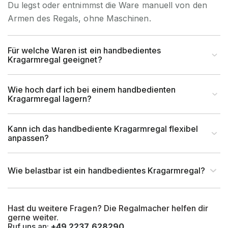
Du legst oder entnimmst die Ware manuell von den
Garantiezeit
10 Jahre
Armen des Regals, ohne Maschinen.
Holzhandel, Handwerk &
Brancheneignung
Werkstatt, Industrie &
Für welche Waren ist ein handbedientes
Kragarmregal geeignet?
Fertigung, Auto & Garage
für Handbedienung &
Wie hoch darf ich bei einem handbedienten
Bedienart
Kragarmregal lagern?
Staplerbedienung geeignet
Montageart
Schraubbar
Kann ich das handbediente Kragarmregal flexibel
anpassen?
Anlieferart
Zerlegt
Wie belastbar ist ein handbedientes Kragarmregal?
UV-Beständigkeit
Ja
Hast du weitere Fragen? Die Regalmacher helfen dir
Befestigungsart
Bodenbefestigung
gerne weiter.
Ruf uns an:
+49 2237 628290