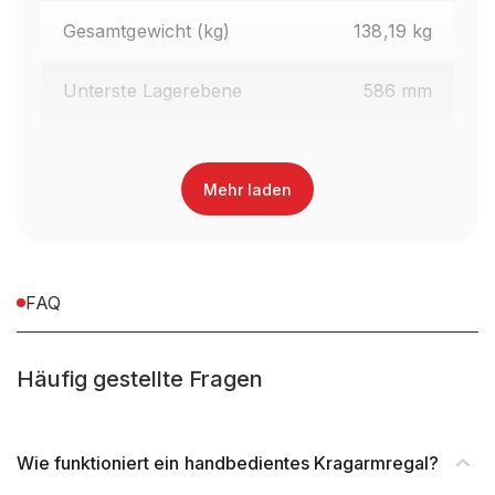
Gesamtgewicht (kg)
138,19 kg
Unterste Lagerebene
586 mm
Regalhöhe gesamt (mm)
1.990 mm
Mehr laden
Oberfläche Kragarme
Lackiert
Farbe Kragarme
RAL 3000 Feuerrot
FAQ
Regaltyp
Kragarmregal Handbedient
Häufig gestellte Fragen
Abrollsicherung
im Kragarm integriert
Material
Stahl
Wie funktioniert ein handbedientes Kragarmregal?