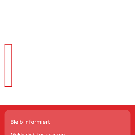
Für Schnellentscheider.
Wir liefern Regale in 3-5 Tagen!
Bleib informiert
Melde dich für unseren