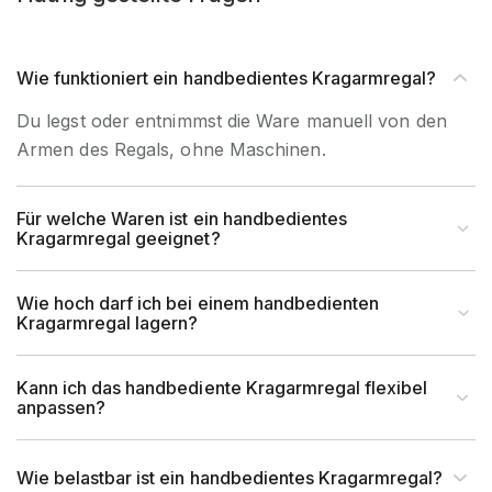
Abrollsicherung
im Kragarm integriert
Material
Stahl
Wie funktioniert ein handbedientes Kragarmregal?
Du legst oder entnimmst die Ware manuell von den
Garantiezeit
10 Jahre
Armen des Regals, ohne Maschinen.
Holzhandel, Handwerk &
Brancheneignung
Werkstatt, Industrie &
Für welche Waren ist ein handbedientes
Kragarmregal geeignet?
Fertigung, Auto & Garage
für Handbedienung &
Wie hoch darf ich bei einem handbedienten
Bedienart
Kragarmregal lagern?
Staplerbedienung geeignet
Montageart
Schraubbar
Kann ich das handbediente Kragarmregal flexibel
anpassen?
Anlieferart
Zerlegt
Wie belastbar ist ein handbedientes Kragarmregal?