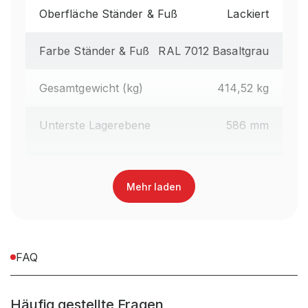
Oberfläche Ständer & Fuß
Lackiert
Farbe Ständer & Fuß
RAL 7012 Basaltgrau
Gesamtgewicht (kg)
414,52 kg
Unterste Lagerebene
586 mm
Regalhöhe gesamt (mm)
2.490 mm
Mehr laden
Oberfläche Kragarme
Lackiert
Farbe Kragarme
RAL 3000 Feuerrot
FAQ
Regaltyp
Kragarmregal Handbedient
Häufig gestellte Fragen