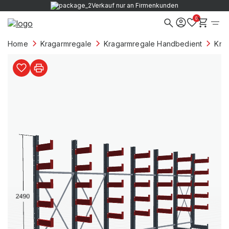
Verkauf nur an Firmenkunden
0
Home
Kragarmregale
Kragarmregale Handbedient
Kra