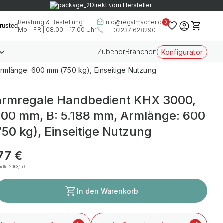
Direkt vom Hersteller
info@regalmacher.de
Beratung & Bestellung
0
Mo – FR | 08:00 – 17:00 Uhr
02237 628290
Zubehör
Branchen
Konfigurator
rmlänge: 600 mm (750 kg), Einseitige Nutzung
rmregale Handbedient KHX 3000,
000 mm, B: 5.188 mm, Armlänge: 600
50 kg), Einseitige Nutzung
,77 €
rutto:
2.163,15 €
In den Warenkorb