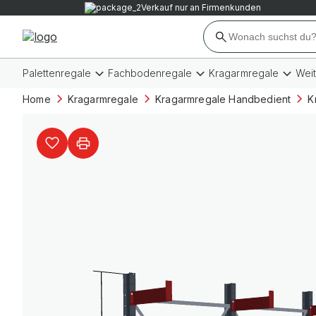
Verkauf nur an Firmenkunden
Palettenregale
Fachbodenregale
Kragarmregale
Wei
Home
Kragarmregale
Kragarmregale Handbedient
K