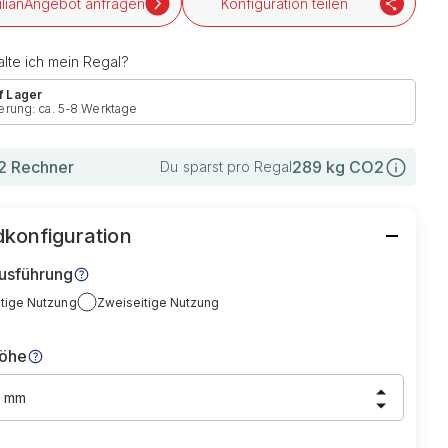
Angebot anfragen
Konfiguration teilen
lte ich mein Regal?
f Lager
erung: ca. 5-8 Werktage
 Rechner
289
kg CO2
Du sparst pro Regal
konfiguration
usführung
itige Nutzung
Zweiseitige Nutzung
höhe
0 mm