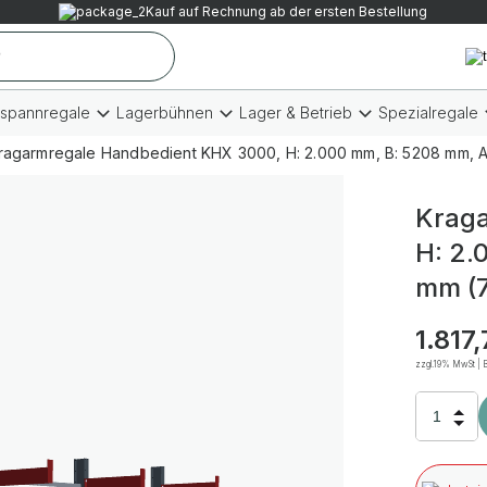
Kauf auf Rechnung ab der ersten Bestellung
tspannregale
Lagerbühnen
Lager & Betrieb
Spezialregale
ragarmregale Handbedient KHX 3000, H: 2.000 mm, B: 5208 mm, A
Kraga
H: 2.
mm (7
1.817
zzgl.19% MwSt | B