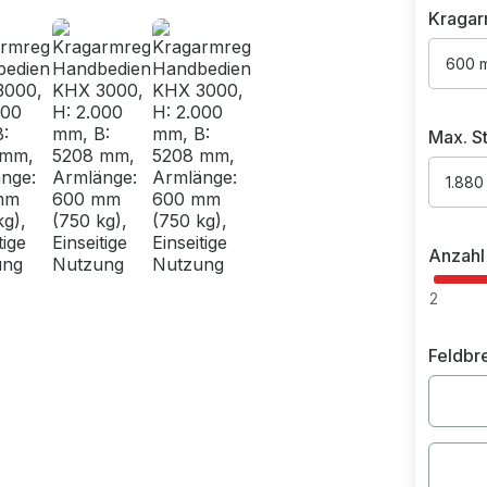
Kragar
600 
Max. St
1.880
Anzahl
2
Feldbr