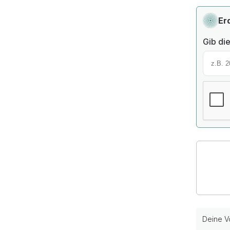
Er
Gib die
Deine Vo