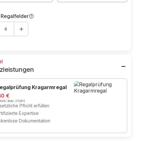
 Regalfelder
al
zleistungen
egalprüfung Kragarmregal
40 €
wSt / Brutto :
215,66 €
etzliche Pflicht erfüllen
tifizierte Expertise
ckenlose Dokumentation