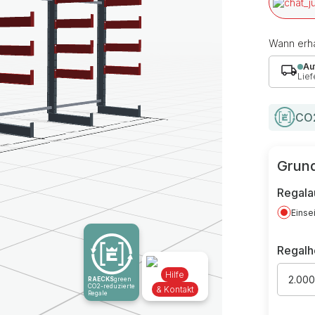
Wann erha
Au
Lief
CO2
Grund
Regala
Einse
Regal
Hilfe
2.00
RAECKS
green
CO2-reduzierte
& Kontakt
Regale