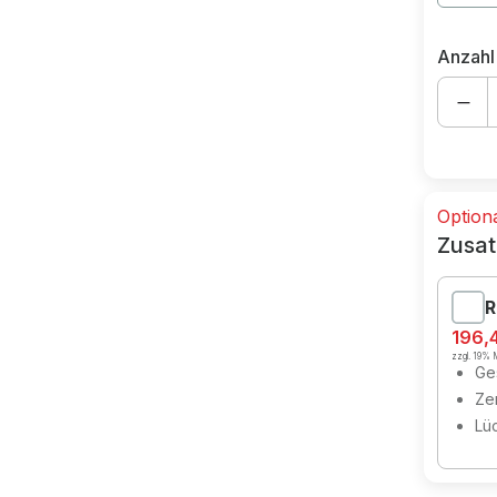
Anzahl
Option
Zusat
R
196,
zzgl. 19% M
Ges
Zer
Lü