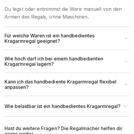
Du legst oder entnimmst die Ware manuell von den
Garantiezeit
10 Jahre
Armen des Regals, ohne Maschinen.
Holzhandel, Handwerk &
Brancheneignung
Werkstatt, Industrie &
Für welche Waren ist ein handbedientes
Kragarmregal geeignet?
Fertigung, Auto & Garage
für Handbedienung &
Wie hoch darf ich bei einem handbedienten
Bedienart
Kragarmregal lagern?
Staplerbedienung geeignet
Montageart
Schraubbar
Kann ich das handbediente Kragarmregal flexibel
anpassen?
Anlieferart
Zerlegt
Wie belastbar ist ein handbedientes Kragarmregal?
UV-Beständigkeit
Ja
Hast du weitere Fragen? Die Regalmacher helfen dir
Befestigungsart
Bodenbefestigung
gerne weiter.