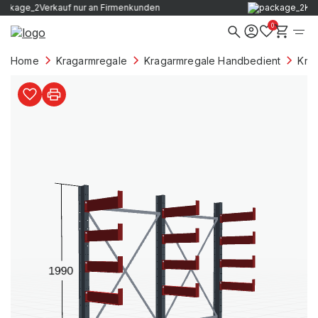
Verkauf nur an Firmenkunden
0
Home
Kragarmregale
Kragarmregale Handbedient
Kra