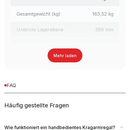
Gesamtgewicht (kg)
163,52 kg
Unterste Lagerebene
586 mm
Regalhöhe gesamt (mm)
1.990 mm
Mehr laden
Oberfläche Kragarme
Lackiert
Farbe Kragarme
RAL 3000 Feuerrot
FAQ
Regaltyp
Kragarmregal Handbedient
Häufig gestellte Fragen
Abrollsicherung
im Kragarm integriert
Material
Stahl
Wie funktioniert ein handbedientes Kragarmregal?