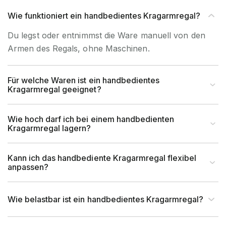
Material
Stahl
Wie funktioniert ein handbedientes Kragarmregal?
Du legst oder entnimmst die Ware manuell von den
Garantiezeit
10 Jahre
Armen des Regals, ohne Maschinen.
Holzhandel, Handwerk &
Brancheneignung
Werkstatt, Industrie &
Für welche Waren ist ein handbedientes
Kragarmregal geeignet?
Fertigung, Auto & Garage
für Handbedienung &
Wie hoch darf ich bei einem handbedienten
Bedienart
Kragarmregal lagern?
Staplerbedienung geeignet
Montageart
Schraubbar
Kann ich das handbediente Kragarmregal flexibel
anpassen?
Anlieferart
Zerlegt
Wie belastbar ist ein handbedientes Kragarmregal?
UV-Beständigkeit
Ja