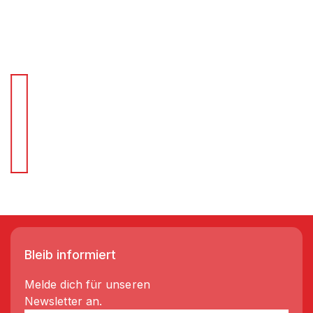
Für Schnellentscheider.
Wir liefern Regale in 3-5 Tagen!
Bleib informiert
Melde dich für unseren
Newsletter an.