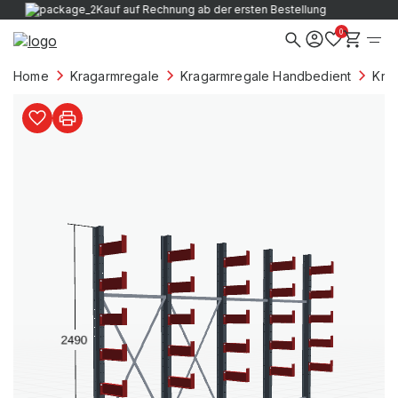
Verkauf nur an Firmenkunden
0
Home
Kragarmregale
Kragarmregale Handbedient
Kra