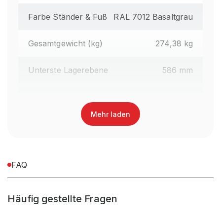
Farbe Ständer & Fuß
RAL 7012 Basaltgrau
Gesamtgewicht (kg)
274,38 kg
Unterste Lagerebene
586 mm
Regalhöhe gesamt (mm)
2.490 mm
Mehr laden
Oberfläche Kragarme
Lackiert
Farbe Kragarme
RAL 3000 Feuerrot
FAQ
Regaltyp
Kragarmregal Handbedient
Häufig gestellte Fragen
Abrollsicherung
im Kragarm integriert