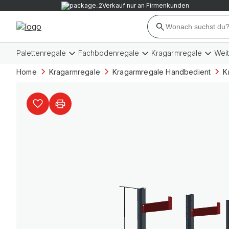
Verkauf nur an Firmenkunden
Palettenregale
Fachbodenregale
Kragarmregale
Wei
Home
Kragarmregale
Kragarmregale Handbedient
K