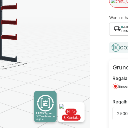
Wann erha
Au
Lief
CO2
Grund
Regala
Einse
Regal
Hilfe
2.50
RAECKS
green
CO2-reduzierte
& Kontakt
Regale