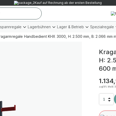
Kauf auf Rechnung ab der ersten Bestellung
tspannregale
Lagerbühnen
Lager & Betrieb
Spezialregale
ragarmregale Handbedient KHX 3000, H: 2.500 mm, B: 2.066 mm mm
Kraga
H: 2.
600 m
1.134
zzgl.19% MwSt | B