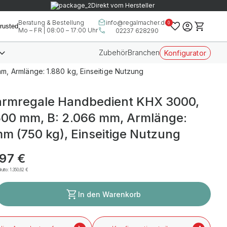
Direkt vom Hersteller
info@regalmacher.de
Beratung & Bestellung
0
Mo – FR | 08:00 – 17:00 Uhr
02237 628290
Zubehör
Branchen
Konfigurator
, Armlänge: 1.880 kg, Einseitige Nutzung
rmregale Handbedient KHX 3000,
500 mm, B: 2.066 mm, Armlänge:
m (750 kg), Einseitige Nutzung
,97 €
rutto:
1.350,62 €
In den Warenkorb