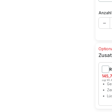
Anzahl
Option
Zusat
R
145,
zzgl. 19% M
Ges
Zer
Lü