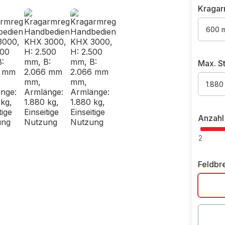
Kragar
600 
Max. St
1.880
Anzahl
2
Feldbr