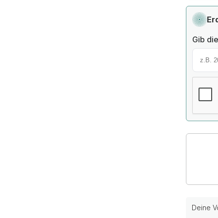
Er
Gib die
Deine Vo