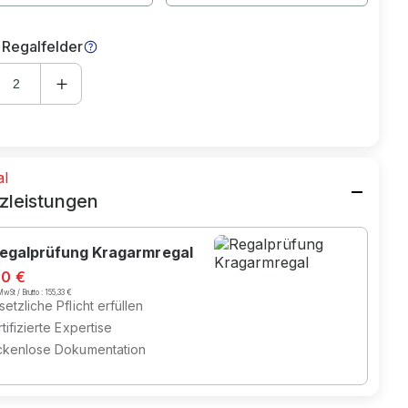
 Regalfelder
al
zleistungen
egalprüfung Kragarmregal
70 €
wSt / Brutto :
155,33 €
etzliche Pflicht erfüllen
tifizierte Expertise
ckenlose Dokumentation