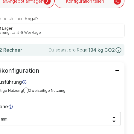
Angebot anfragen
Konfiguration teilen
lte ich mein Regal?
f Lager
erung: ca. 5-8 Werktage
 Rechner
194
kg CO2
Du sparst pro Regal
konfiguration
usführung
itige Nutzung
Zweiseitige Nutzung
höhe
0 mm