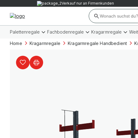
Verkauf nur an Firmenkunden
Palettenregale
Fachbodenregale
Kragarmregale
Wei
Home
Kragarmregale
Kragarmregale Handbedient
K