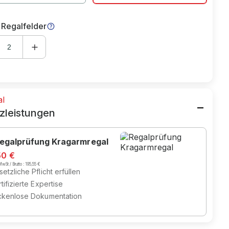
 Regalfelder
al
zleistungen
egalprüfung Kragarmregal
50 €
wSt / Brutto :
195,55 €
etzliche Pflicht erfüllen
tifizierte Expertise
ckenlose Dokumentation