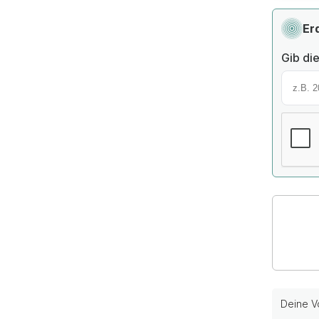
Er
Gib die
Deine Vo