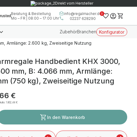
Direkt vom Hersteller
info@regalmacher.de
Beratung & Bestellung
0
Mo – FR | 08:00 – 17:00 Uhr
02237 628290
Zubehör
Branchen
Konfigurator
m, Armlänge: 2.600 kg, Zweiseitige Nutzung
rmregale Handbedient KHX 3000,
500 mm, B: 4.066 mm, Armlänge:
m (750 kg), Zweiseitige Nutzung
,66 €
rutto:
1.802,44 €
In den Warenkorb