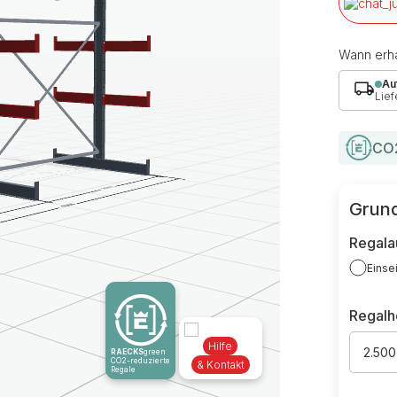
Wann erha
Au
Lief
CO2
Grund
Regala
Einse
Regal
Hilfe
2.50
RAECKS
green
CO2-reduzierte
& Kontakt
Regale