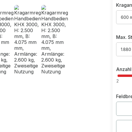
Kragar
600 
Max. St
1.880
Anzahl
2
Feldbr