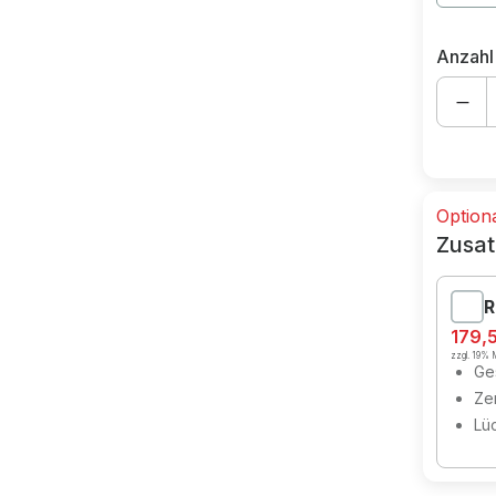
Anzahl
Option
Zusat
R
179,
zzgl. 19% M
Ges
Zer
Lü