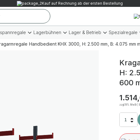
Kauf auf Rechnung ab der ersten Bestellung
tspannregale
Lagerbühnen
Lager & Betrieb
Spezialregale
ragarmregale Handbedient KHX 3000, H: 2.500 mm, B: 4.075 mm m
Kraga
H: 2.
600 m
1.514
zzgl.19% MwSt | B