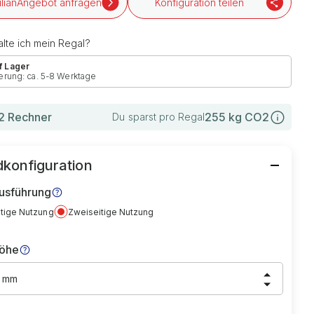
Angebot anfragen
Konfiguration teilen
lte ich mein Regal?
f Lager
erung: ca. 5-8 Werktage
 Rechner
255
kg CO2
Du sparst pro Regal
konfiguration
usführung
itige Nutzung
Zweiseitige Nutzung
höhe
0 mm