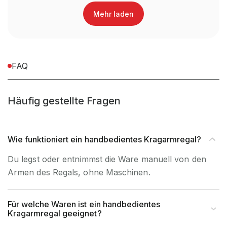
Mehr laden
Oberfläche Kragarme
Lackiert
Farbe Kragarme
RAL 3000 Feuerrot
FAQ
Regaltyp
Kragarmregal Handbedient
Häufig gestellte Fragen
Abrollsicherung
im Kragarm integriert
Material
Stahl
Wie funktioniert ein handbedientes Kragarmregal?
Du legst oder entnimmst die Ware manuell von den
Garantiezeit
10 Jahre
Armen des Regals, ohne Maschinen.
Holzhandel, Handwerk &
Brancheneignung
Werkstatt, Industrie &
Für welche Waren ist ein handbedientes
Kragarmregal geeignet?
Fertigung, Auto & Garage