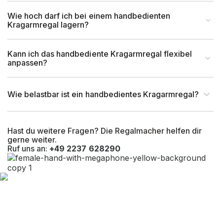
für Handbedienung &
Wie hoch darf ich bei einem handbedienten
Bedienart
Kragarmregal lagern?
Staplerbedienung geeignet
Montageart
Schraubbar
Kann ich das handbediente Kragarmregal flexibel
anpassen?
Anlieferart
Zerlegt
Wie belastbar ist ein handbedientes Kragarmregal?
UV-Beständigkeit
Ja
Hast du weitere Fragen? Die Regalmacher helfen dir
Befestigungsart
Bodenbefestigung
gerne weiter.
Ruf uns an:
+49 2237 628290