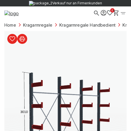
Verkauf nur an Firmenkunden
0
Home
Kragarmregale
Kragarmregale Handbedient
Kra