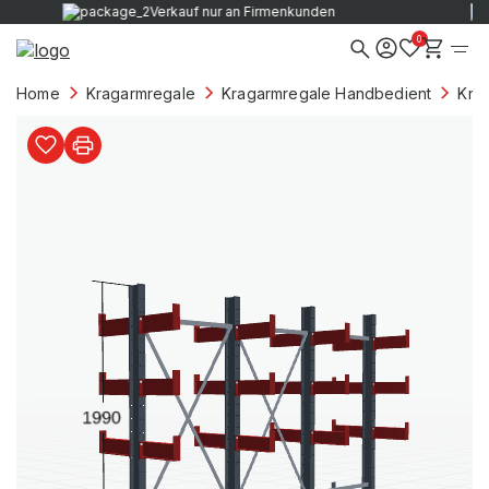
Verkauf nur an Firmenkunden
0
Home
Kragarmregale
Kragarmregale Handbedient
Kra