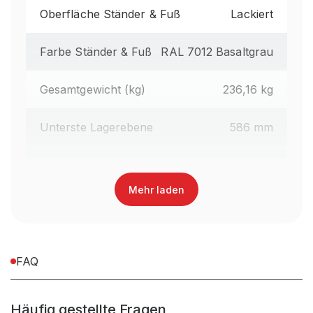
Oberfläche Ständer & Fuß
Lackiert
Farbe Ständer & Fuß
RAL 7012 Basaltgrau
Gesamtgewicht (kg)
236,16 kg
Unterste Lagerebene
586 mm
Regalhöhe gesamt (mm)
1.990 mm
Mehr laden
Oberfläche Kragarme
Lackiert
Farbe Kragarme
RAL 3000 Feuerrot
FAQ
Regaltyp
Kragarmregal Handbedient
Häufig gestellte Fragen