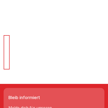
Für Schnellentscheider.
Wir liefern Regale in 3-5 Tagen!
Bleib informiert
Melde dich für unseren