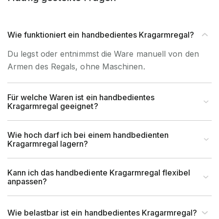
Abrollsicherung
im Kragarm integriert
Material
Stahl
Wie funktioniert ein handbedientes Kragarmregal?
Du legst oder entnimmst die Ware manuell von den
Garantiezeit
10 Jahre
Armen des Regals, ohne Maschinen.
Holzhandel, Handwerk &
Brancheneignung
Werkstatt, Industrie &
Für welche Waren ist ein handbedientes
Kragarmregal geeignet?
Fertigung, Auto & Garage
für Handbedienung &
Wie hoch darf ich bei einem handbedienten
Bedienart
Kragarmregal lagern?
Staplerbedienung geeignet
Montageart
Schraubbar
Kann ich das handbediente Kragarmregal flexibel
anpassen?
Anlieferart
Zerlegt
Wie belastbar ist ein handbedientes Kragarmregal?