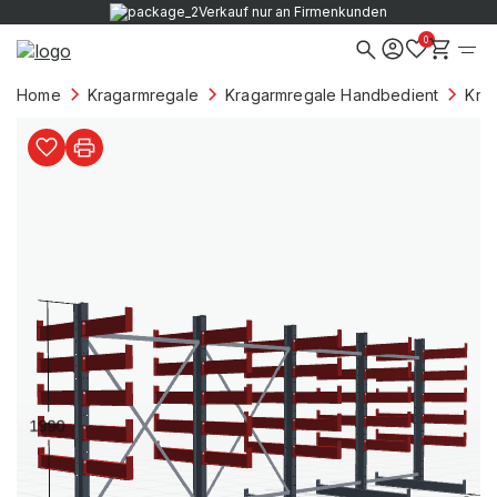
Verkauf nur an Firmenkunden
0
Home
Kragarmregale
Kragarmregale Handbedient
Kra