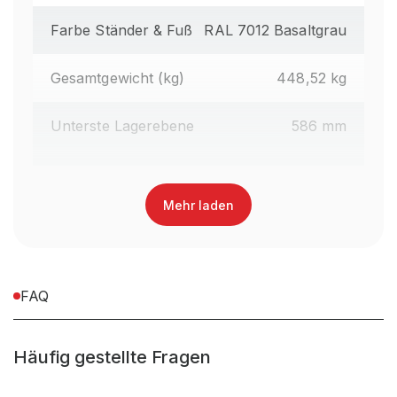
Farbe Ständer & Fuß
RAL 7012 Basaltgrau
Gesamtgewicht (kg)
448,52 kg
Unterste Lagerebene
586 mm
Regalhöhe gesamt (mm)
1.990 mm
Mehr laden
Oberfläche Kragarme
Lackiert
Farbe Kragarme
RAL 3000 Feuerrot
FAQ
Regaltyp
Kragarmregal Handbedient
Häufig gestellte Fragen
Abrollsicherung
im Kragarm integriert