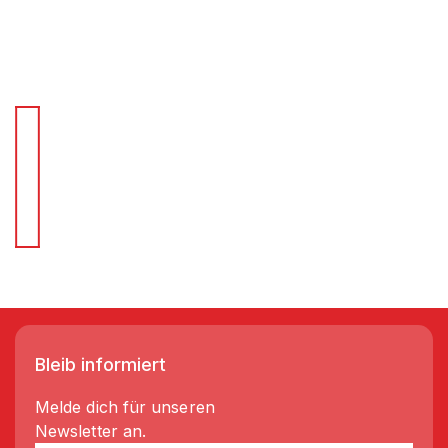
Für Schnellentscheider.
Wir liefern Regale in 3-5 Tagen!
Bleib informiert
Melde dich für unseren
Newsletter an.