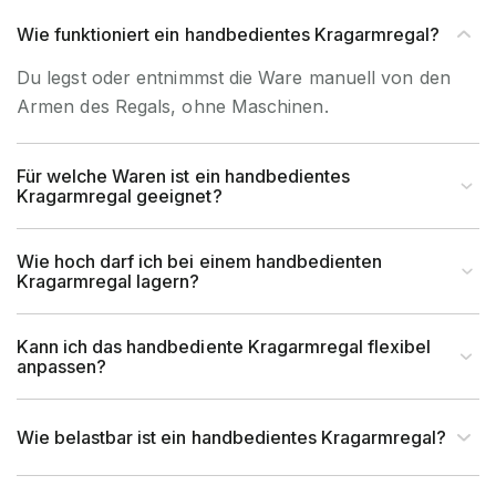
Material
Stahl
Wie funktioniert ein handbedientes Kragarmregal?
Du legst oder entnimmst die Ware manuell von den
Garantiezeit
10 Jahre
Armen des Regals, ohne Maschinen.
Holzhandel, Handwerk &
Brancheneignung
Werkstatt, Industrie &
Für welche Waren ist ein handbedientes
Kragarmregal geeignet?
Fertigung, Auto & Garage
für Handbedienung &
Wie hoch darf ich bei einem handbedienten
Bedienart
Kragarmregal lagern?
Staplerbedienung geeignet
Montageart
Schraubbar
Kann ich das handbediente Kragarmregal flexibel
anpassen?
Anlieferart
Zerlegt
Wie belastbar ist ein handbedientes Kragarmregal?
UV-Beständigkeit
Ja