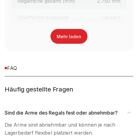
Regalhöhe gesamt (mm)
2.750 mm
Oberfläche Kragarme
Lackiert
Farbe Kragarme
RAL 7012 Basaltgrau
Mehr laden
Material
Stahl
Garantiezeit
10 Jahre
FAQ
Holzhandel, Handwerk &
Häufig gestellte Fragen
Brancheneignung
Werkstatt, Industrie &
Fertigung, Auto & Garage
Sind die Arme des Regals fest oder abnehmbar?
für Handbedienung &
Bedienart
Die Arme sind abnehmbar und können je nach
Staplerbedienung geeignet
Lagerbedarf flexibel platziert werden.