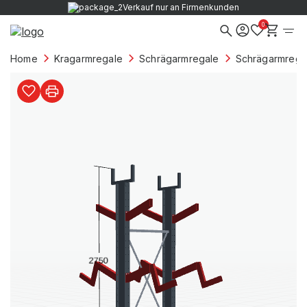
Verkauf nur an Firmenkunden
0
Home
Kragarmregale
Schrägarmregale
Schrägarmregal