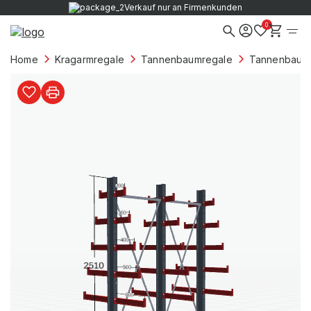
Verkauf nur an Firmenkunden
0
Home
Kragarmregale
Tannenbaumregale
Tannenbaumre