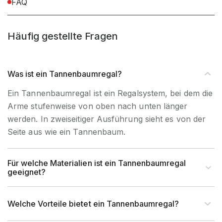
für Handbedienung &
FAQ
Bedienart
Staplerbedienung geeignet
Häufig gestellte Fragen
Montageart
Schraubbar
Anlieferart
Zerlegt
Was ist ein Tannenbaumregal?
Ein Tannenbaumregal ist ein Regalsystem, bei dem die
UV-Beständigkeit
Ja
Arme stufenweise von oben nach unten länger
werden. In zweiseitiger Ausführung sieht es von der
Befestigungsart
Bodenbefestigung
Seite aus wie ein Tannenbaum.
Kragarmlänge
200 - 500 mm, siehe
(mm)
Stückliste
Für welche Materialien ist ein Tannenbaumregal
geeignet?
Anzahl Kragarme übereinander
5
Welche Vorteile bietet ein Tannenbaumregal?
Anzahl Ebenen
6 Ebenen