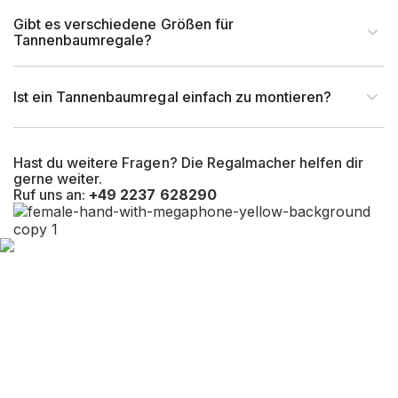
Gibt es verschiedene Größen für
Fachlast (kg)
1.800 kg - 4.500 kg
Tannenbaumregale?
Oberfläche Ständer & Fuß
Lackiert
Ist ein Tannenbaumregal einfach zu montieren?
Farbe Ständer & Fuß
RAL 7012 Basaltgrau
Hast du weitere Fragen? Die Regalmacher helfen dir
gerne weiter.
Ruf uns an:
+49 2237 628290