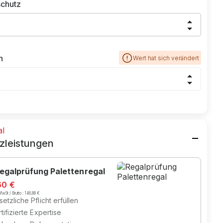
chutz
n
Wert hat sich verändert
al
zleistungen
egalprüfung Palettenregal
60 €
wSt / Brutto :
146,88 €
etzliche Pflicht erfüllen
tifizierte Expertise