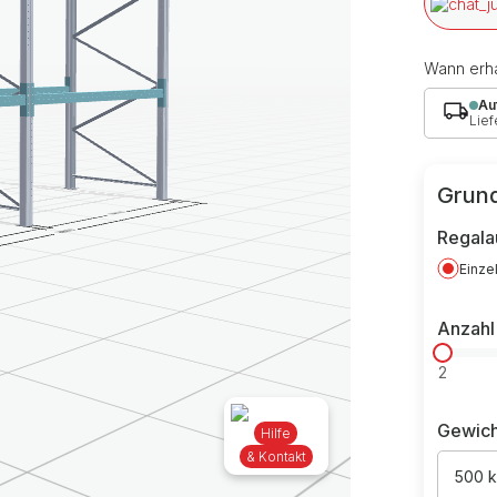
Wann erha
Au
Lief
Grund
Regala
Einze
Anzahl
2
Gewich
Hilfe
& Kontakt
500 