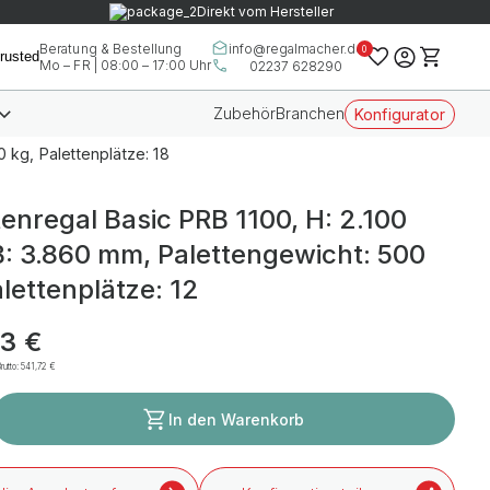
Direkt vom Hersteller
info@regalmacher.de
Beratung & Bestellung
0
Mo – FR | 08:00 – 17:00 Uhr
02237 628290
Zubehör
Branchen
Konfigurator
 kg, Palettenplätze: 18
tenregal Basic PRB 1100, H: 2.100
: 3.860 mm, Palettengewicht: 500
alettenplätze: 12
3 €
rutto:
541,72 €
In den Warenkorb