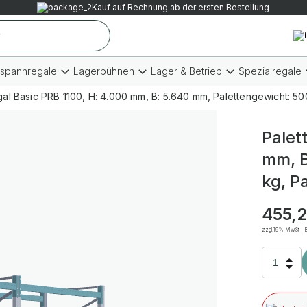
Kauf auf Rechnung ab der ersten Bestellung
tspannregale
Lagerbühnen
Lager & Betrieb
Spezialregale
gal Basic PRB 1100, H: 4.000 mm, B: 5.640 mm, Palettengewicht: 500
Palet
mm, B
kg, P
455,2
zzgl.19% MwSt | B