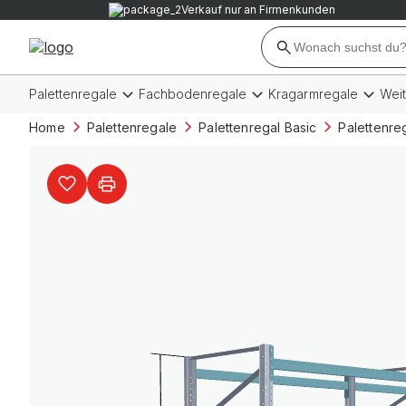
Verkauf nur an Firmenkunden
Palettenregale
Fachbodenregale
Kragarmregale
Wei
Home
Palettenregale
Palettenregal Basic
Palettenre