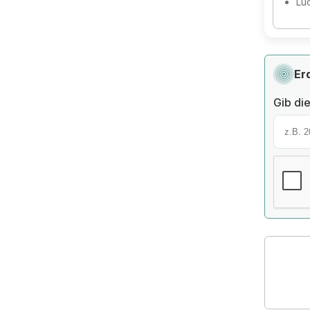
Lü
Er
Gib die