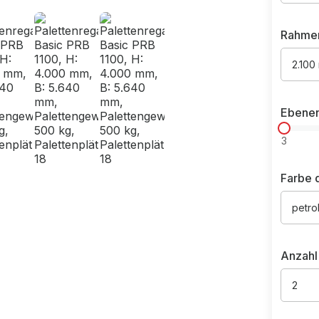
Rahme
2.100
Ebene
3
Farbe 
petro
Anzahl
2