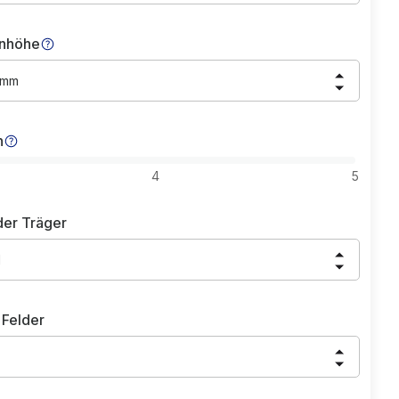
nhöhe
 mm
n
4
5
der Träger
l
 Felder