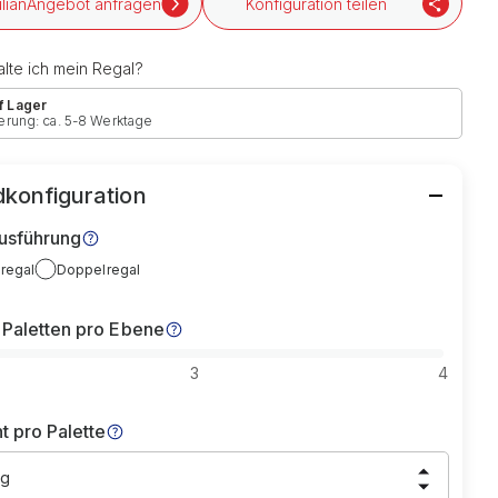
Angebot anfragen
Konfiguration teilen
lte ich mein Regal?
f Lager
erung: ca. 5-8 Werktage
konfiguration
usführung
lregal
Doppelregal
 Paletten pro Ebene
3
4
t pro Palette
kg