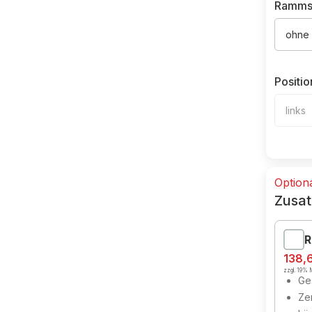
Ramms
ohne
Positio
links
Option
Zusat
R
138,
zzgl. 19% M
Ges
Zer