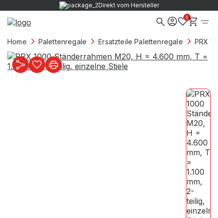
Direkt vom Hersteller
0
Home
Palettenregale
Ersatzteile Palettenregale
PRX 10