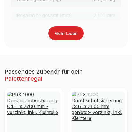
Regalhöhe gesamt (mm)
2.100 mm
Traversenlänge (mm)
2.700 mm
Mehr laden
Oberfläche Traversen
Lackiert
Farbe Traversen
RAL 3000 Feuerrot
Passendes Zubehör für dein
Palettenregal
Material
Stahl
Ja, jedoch nicht für die
UV-
dauerhafte Verwendung im
Beständigkeit
Außenbereich geeignet
Garantiezeit
10 Jahre