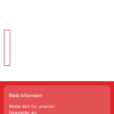
Für Schnellentscheider.
Wir liefern Regale in 3-5 Tagen!
Bleib informiert
Melde dich für unseren
Newsletter an.