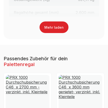
Regalhöhe gesamt (mm)
2.600 mm
Traversenlänge (mm)
2.700 mm
Mehr laden
Oberfläche Traversen
Lackiert
Farbe Traversen
RAL 3000 Feuerrot
Passendes Zubehör für dein
Palettenregal
Material
Stahl
Ja, jedoch nicht für die
UV-
dauerhafte Verwendung im
Beständigkeit
Außenbereich geeignet
Garantiezeit
10 Jahre