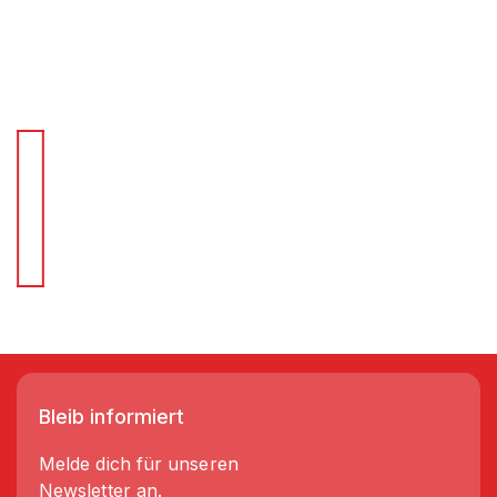
Für Schnellentscheider.
Wir liefern Regale in 3-5 Tagen!
Bleib informiert
Melde dich für unseren
Newsletter an.