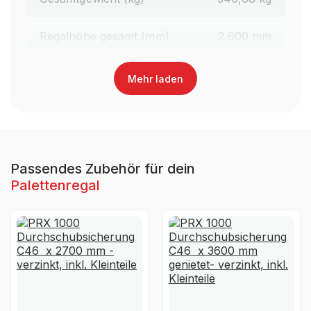
Regalhöhe gesamt (mm)
2.600 mm
Traversenlänge (mm)
1.800 mm
Mehr laden
Oberfläche Traversen
Lackiert
Farbe Traversen
RAL 3000 Feuerrot
Passendes Zubehör für dein
Palettenregal
Material
Stahl
Ja, jedoch nicht für die
UV-
dauerhafte Verwendung im
Beständigkeit
Außenbereich geeignet
Garantiezeit
10 Jahre