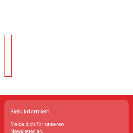
Für Schnellentscheider.
Wir liefern Regale in 3-5 Tagen!
Bleib informiert
Melde dich für unseren
Newsletter an.