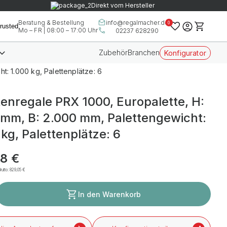
Direkt vom Hersteller
info@regalmacher.de
Beratung & Bestellung
0
Mo – FR | 08:00 – 17:00 Uhr
02237 628290
Zubehör
Branchen
Konfigurator
t: 1.000 kg, Palettenplätze: 6
tenregale PRX 1000, Europalette, H:
 mm, B: 2.000 mm, Palettengewicht:
 kg, Palettenplätze: 6
8 €
rutto:
829,05 €
In den Warenkorb