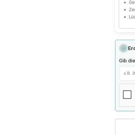
Ges
Zer
Lü
Er
Gib die