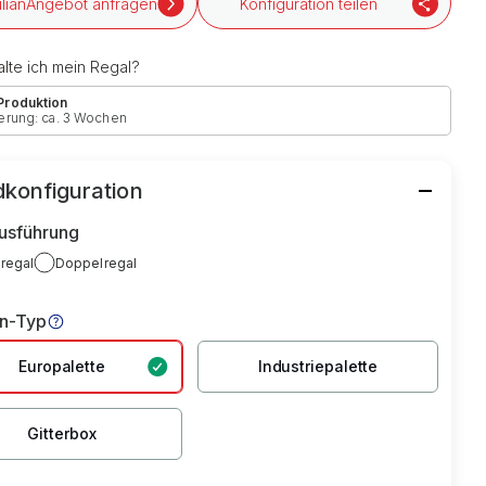
Angebot anfragen
Konfiguration teilen
lte ich mein Regal?
 Produktion
erung: ca. 3 Wochen
konfiguration
usführung
lregal
Doppelregal
en-Typ
Europalette
Industriepalette
Gitterbox