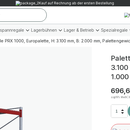
Kauf auf Rechnung ab der ersten Bestellung
tspannregale
Lagerbühnen
Lager & Betrieb
Spezialregale
le PRX 1000, Europalette, H: 3.100 mm, B: 2.000 mm, Palettengewich
Palet
3.100
1.000
696,6
zzgl.19% MwSt | B