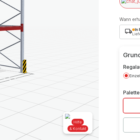
Wann erha
In
Lief
Grund
Regala
Einze
Palett
Hilfe
& Kontakt