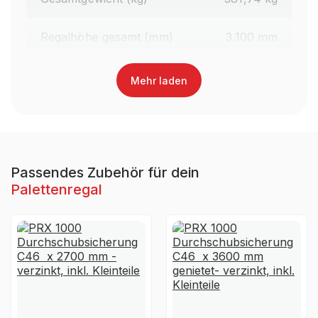
Regalhöhe gesamt (mm)
3.100 mm
Traversenlänge (mm)
1.800 mm
Mehr laden
Oberfläche Traversen
Lackiert
Farbe Traversen
RAL 3000 Feuerrot
Passendes Zubehör für dein
Palettenregal
Material
Stahl
Ja, jedoch nicht für die
UV-
dauerhafte Verwendung im
Beständigkeit
Außenbereich geeignet
Garantiezeit
10 Jahre