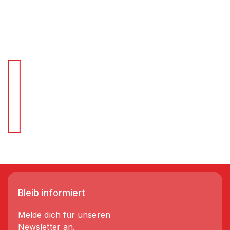
Für Schnellentscheider.
Wir liefern Regale in 3-5 Tagen!
Bleib informiert
Melde dich für unseren
Newsletter an.