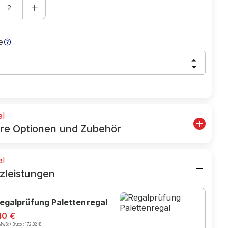
e
al
re Optionen und Zubehör
al
zleistungen
egalprüfung Palettenregal
40 €
wSt / Brutto :
172,82 €