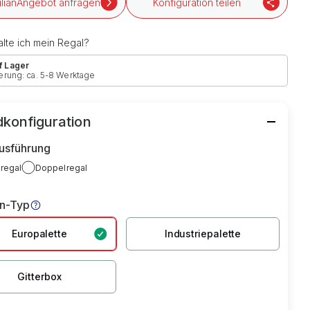
Angebot anfragen
Konfiguration teilen
lte ich mein Regal?
f Lager
erung: ca. 5-8 Werktage
konfiguration
usführung
lregal
Doppelregal
en-Typ
Europalette
Industriepalette
Gitterbox