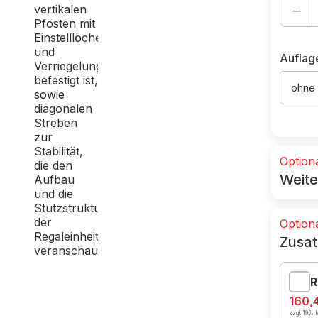
Auflag
ohne
Option
Weite
Option
Zusat
R
160,
zzgl. 19% M