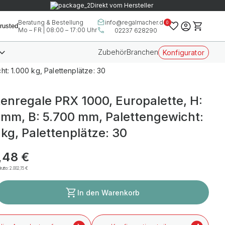
Direkt vom Hersteller
info@regalmacher.de
Beratung & Bestellung
0
Mo – FR | 08:00 – 17:00 Uhr
02237 628290
Zubehör
Branchen
Konfigurator
t: 1.000 kg, Palettenplätze: 30
tenregale PRX 1000, Europalette, H:
 mm, B: 5.700 mm, Palettengewicht:
 kg, Palettenplätze: 30
,48 €
rutto:
2.002,15 €
In den Warenkorb