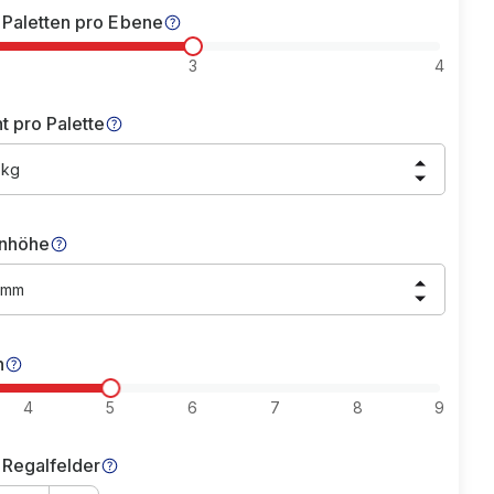
 Paletten pro Ebene
3
4
t pro Palette
 kg
nhöhe
 mm
n
4
5
6
7
8
9
 Regalfelder