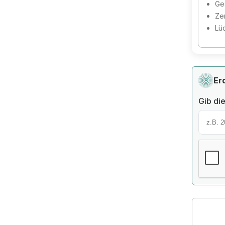
Ges
Zer
Lü
Er
Gib die