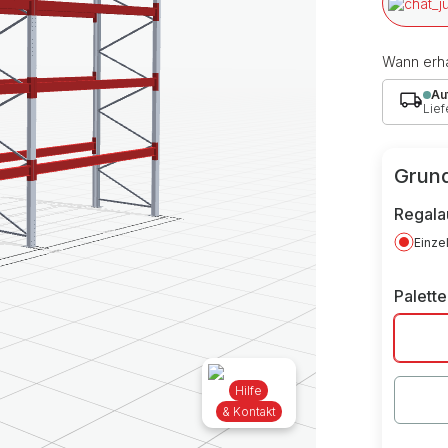
Wann erha
Au
Lief
Grund
Regala
Einze
Palett
Hilfe
& Kontakt