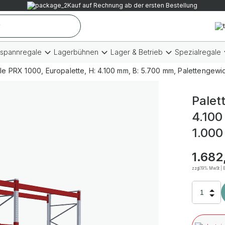
Kauf auf Rechnung ab der ersten Bestellung
tspannregale
Lagerbühnen
Lager & Betrieb
Spezialregale
le PRX 1000, Europalette, H: 4.100 mm, B: 5.700 mm, Palettengewich
Palet
4.100
1.000
1.682
zzgl.19% MwSt | B