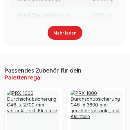
Regalhöhe gesamt (mm)
3.600 mm
Traversenlänge (mm)
2.200 mm
Mehr laden
Oberfläche Traversen
Lackiert
Farbe Traversen
RAL 3000 Feuerrot
Passendes Zubehör für dein
Palettenregal
Material
Stahl
Ja, jedoch nicht für die
UV-
dauerhafte Verwendung im
Beständigkeit
Außenbereich geeignet
Garantiezeit
10 Jahre