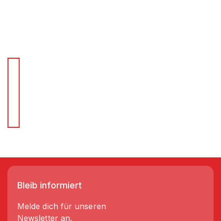
Für Schnellentscheider.
Wir liefern Regale in 3-5 Tagen!
Bleib informiert
Melde dich für unseren
Newsletter an.