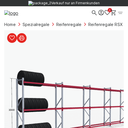
Verkauf nur an Firmenkunden
0
Home
Spezialregale
Reifenregale
Reifenregale RSX 50