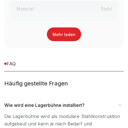
Material
Stahl
Garantiezeit
10 Jahre
Mehr laden
Anlieferart
Zerlegt
Nein, Verwendung
UV-
ausschließlich für den
FAQ
Beständigkeit
Innenbereich
Häufig gestellte Fragen
Befestigungsart
Bodenbefestigung
Wie wird eine Lagerbühne installiert?
Die Lagerbühne wird als modulare Stahlkonstruktion
aufgebaut und kann je nach Bedarf und