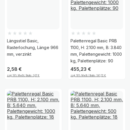
Längsstiel Basic,
Palettenregal Basic PRB
Rasterlochung, Länge 966
1100, H: 2.100 mm, B: 3.840
mm, verzinkt
mm, Palettengewicht: 1000
kg, Palettenplätze: 90
2,58
€
455,23
€
zzgl. 19% MwSt / Brutto :
3,07
€
zzgl. 19% MwSt / Brutto :
541,72
€