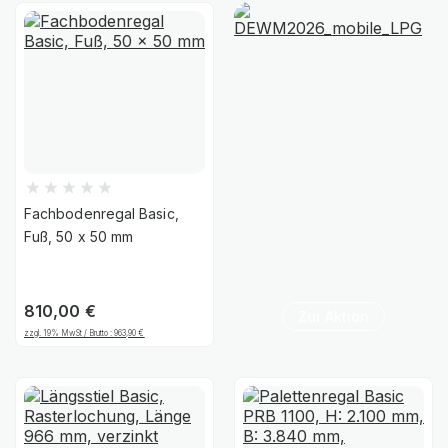
Fachbodenregal Basic,
Fuß, 50 x 50 mm
810,00
€
Zur Aktion
zzgl. 19% MwSt / Brutto :
963,90
€